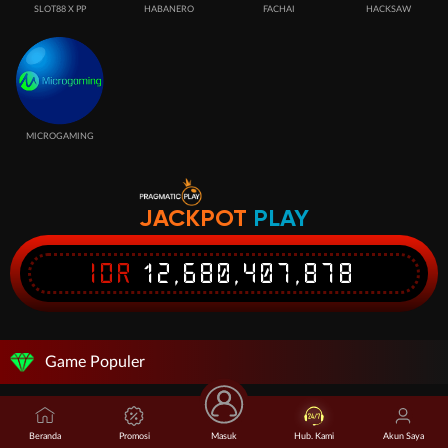
SLOT88 X PP
HABANERO
FACHAI
HACKSAW
MICROGAMING
JACKPOT
PLAY
IDR
12,680,407,878
Game Populer
Beranda
Promosi
Masuk
Hub. Kami
Akun Saya