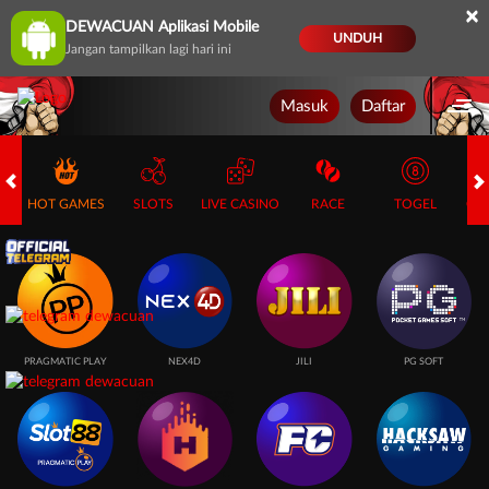
×
DEWACUAN Aplikasi Mobile
UNDUH
Jangan tampilkan lagi hari ini
Masuk
Daftar
HOT GAMES
SLOTS
LIVE CASINO
RACE
TOGEL
OL
PRAGMATIC PLAY
NEX4D
JILI
PG SOFT