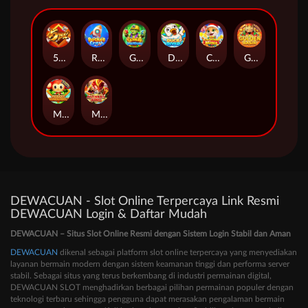
5PK
Rocket Crash
Goblin Treasure
Duck River
Christmas Mines
GOLDEN BASIN
Monkey Thunderbolt
Monkey King
DEWACUAN - Slot Online Terpercaya Link Resmi
DEWACUAN Login & Daftar Mudah
DEWACUAN – Situs Slot Online Resmi dengan Sistem Login Stabil dan Aman
DEWACUAN
dikenal sebagai platform slot online terpercaya yang menyediakan
layanan bermain modern dengan sistem keamanan tinggi dan performa server
stabil. Sebagai situs yang terus berkembang di industri permainan digital,
DEWACUAN SLOT menghadirkan berbagai pilihan permainan populer dengan
teknologi terbaru sehingga pengguna dapat merasakan pengalaman bermain