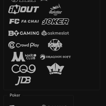
Poker