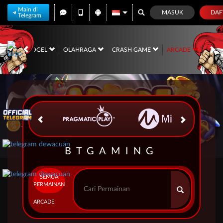
Main di
MASUK
DAF
Telegram
RACE
TOGEL
OLAHRAGA
CRASH GAME
ARCADE
POK
BTGAMING
SEMUA
PERMAINAN
ARCADE