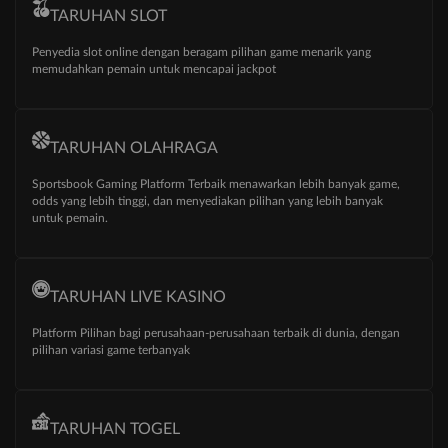
TARUHAN SLOT
Penyedia slot online dengan beragam pilihan game menarik yang
memudahkan pemain untuk mencapai jackpot
TARUHAN OLAHRAGA
Sportsbook Gaming Platform Terbaik menawarkan lebih banyak game,
odds yang lebih tinggi, dan menyediakan pilihan yang lebih banyak
untuk pemain.
TARUHAN LIVE KASINO
Platform Pilihan bagi perusahaan-perusahaan terbaik di dunia, dengan
pilihan variasi game terbanyak
TARUHAN TOGEL