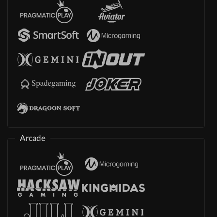
Arcade