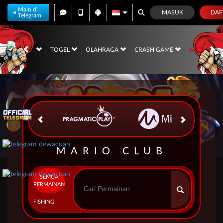
Main di
MASUK
DAF
Telegram
NO
RACE
TOGEL
OLAHRAGA
CRASH GAME
ARCADE
MARIO CLUB
SEMUA
PERMAINAN
FISHING