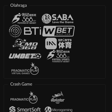
Olahraga
Crash Game