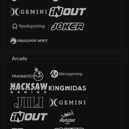
Arcade