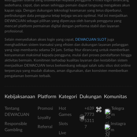
keunggulan utama yang ditawarkan kepada pengguna. Proses login dirancang
sederhana, cepat, dan aman sehingga pemain dapat langsung mengakses akun
kapan saja. Dengan dukungan teknologi keamanan yang terus diperbarui,
perlindungan data pengguna tetap terjaga secara optimal. Hal ini menjadikan
DEWACUAN sebagai pilihan yang dipercaya oleh banyak pengguna yang
mencari platform permainan digital dengan performa stabil dan layanan
profesional.
Selain menyediakan akses login yang cepat,
DEWACUAN SLOT
juga
menghadirkan sistem transaksi yang efisien dan dukungan layanan pelanggan
yang siap membantu selama 24 jam. Setiap fitur dirancang untuk memberikan
kenyamanan maksimal kepada pengguna, mulai dari proses pendaftaran hingga
aktivitas bermain. Komitmen terhadap kualitas layanan dan kestabilan sistem
menjadikan DEWACUAN terus berkembang sebagai salah satu situs slot online
terpercaya yang mudah diakses, aman digunakan, dan konsisten memberikan
pengalaman bermain terbaik.
Kebijaksanaan
Platform
Kategori
Dukungan
Komunitas
Tentang
Promosi
Hot
+639
Telegra
DEWACUAN
Games
7773
m
Loyalty
5311
Responsible
Slots
Instagra
Referral
7
Gambling
m
Live