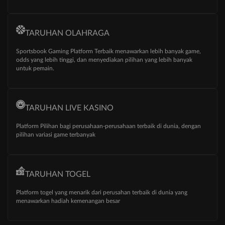
TARUHAN OLAHRAGA
Sportsbook Gaming Platform Terbaik menawarkan lebih banyak game,
odds yang lebih tinggi, dan menyediakan pilihan yang lebih banyak
untuk pemain.
TARUHAN LIVE KASINO
Platform Pilihan bagi perusahaan-perusahaan terbaik di dunia, dengan
pilihan variasi game terbanyak
TARUHAN TOGEL
Platform togel yang menarik dari perusahan terbaik di dunia yang
menawarkan hadiah kemenangan besar