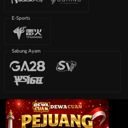
E-Sports
Sabung Ayam