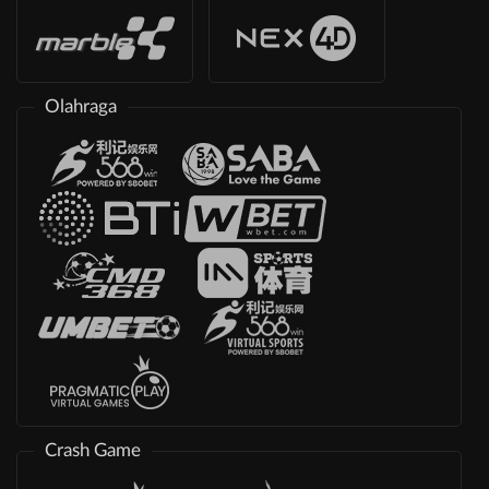
Olahraga
Crash Game