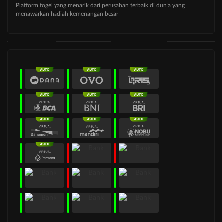
Platform togel yang menarik dari perusahan terbaik di dunia yang
menawarkan hadiah kemenangan besar