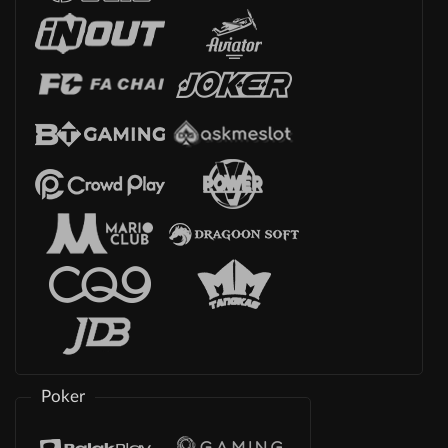
Poker