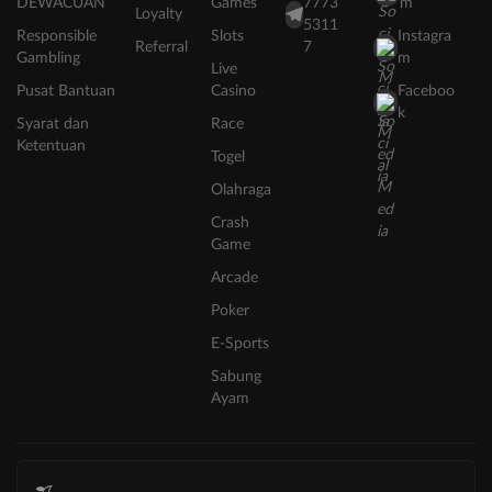
DEWACUAN
Games
7773
m
Loyalty
5311
Responsible
Slots
Instagra
Referral
7
Gambling
m
Live
Pusat Bantuan
Casino
Faceboo
k
Syarat dan
Race
Ketentuan
Togel
Olahraga
Crash
Game
Arcade
Poker
E-Sports
Sabung
Ayam