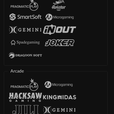
Arcade