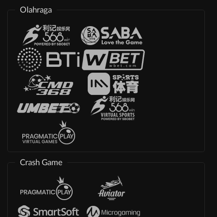
Olahraga
Crash Game