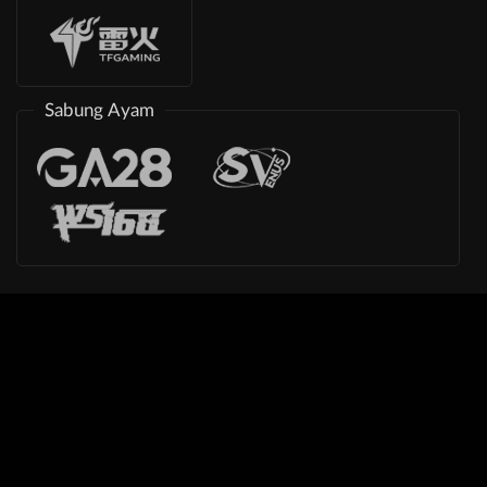
Sabung Ayam