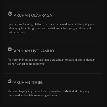
TARUHAN OLAHRAGA
Sportsbook Gaming Platform Terbaik menawarkan lebih banyak game,
odds yang lebih tinggi, dan menyediakan pilihan yang lebih banyak
untuk pemain.
TARUHAN LIVE KASINO
Platform Pilihan bagi perusahaan-perusahaan terbaik di dunia, dengan
pilihan variasi game terbanyak
TARUHAN TOGEL
Platform togel yang menarik dari perusahan terbaik di dunia yang
menawarkan hadiah kemenangan besar