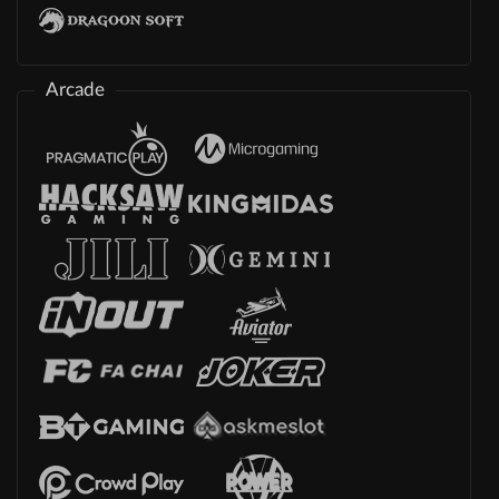
Arcade