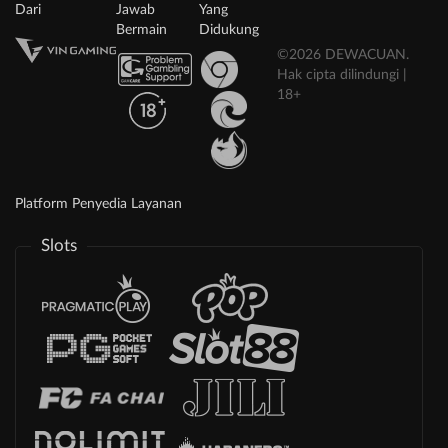
Dari
Jawab
Yang
Bermain
Didukung
©2026 DEWACUAN.
Hak cipta dilindungi |
18+
Platform Penyedia Layanan
Slots