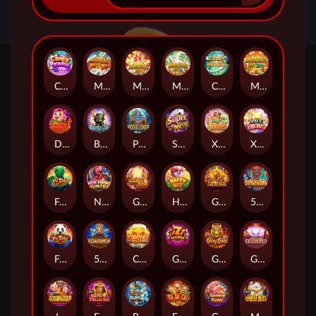
Candy Paradise 2048
Mahjong Hit +
Mahjong Hit
Mahjong Hit 2
Crazy Mahjong
Mahjong Hit 2+
DuoFuDuoCai
Bounty Loki
Poseidon
Super Ace
XiBoBa Hit
XiBoBa Hit2
Fu Dai Lian Lian-Dragon
New-Fishing Hunter
G-GoldenDrum
Happy Hit
G-InfiniteTreasure
5 Dragons(H5)
Fu Dai Lian Lian-Panda
5 CaiShen(H5)
Crazy Sheep
Golden 777(H5)
G-RollingRiches
G-DazzlingDiamond