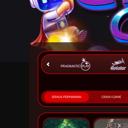
SEMUA PERMAINAN
CRASH GAME