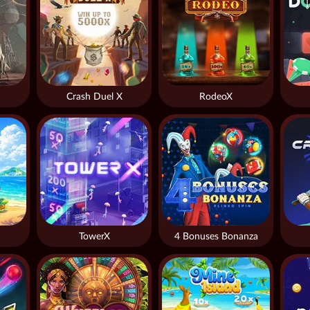
Crash Duel X
RodeoX
TowerX
4 Bonuses Bonanza