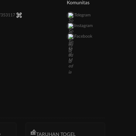
Komunitas
7353117
Telegram
Instagram
Facebook
O
TARUHAN TOGEL