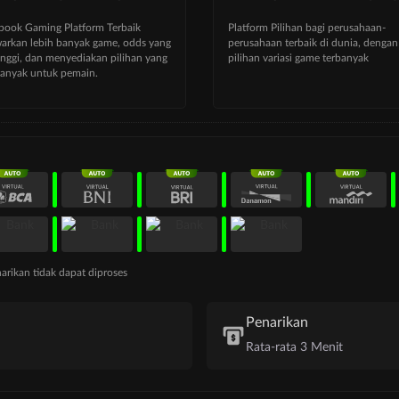
book Gaming Platform Terbaik
Platform Pilihan bagi perusahaan-
rkan lebih banyak game, odds yang
perusahaan terbaik di dunia, dengan
tinggi, dan menyediakan pilihan yang
pilihan variasi game terbanyak
banyak untuk pemain.
arikan tidak dapat diproses
Penarikan
Rata-rata 3 Menit