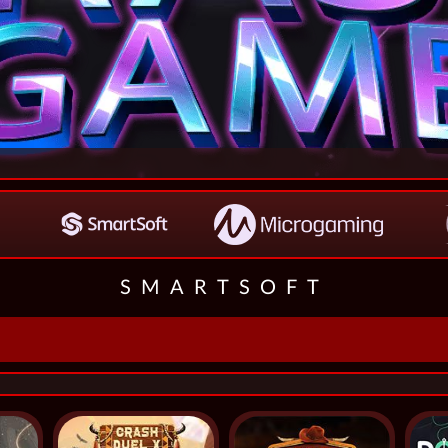
SMARTSOFT