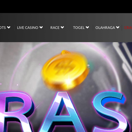
OTS
LIVE CASINO
RACE
TOGEL
OLAHRAGA
CRA