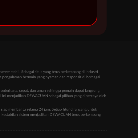
ver stabil. Sebagai situs yang terus berkembang di industri
 pengalaman bermain yang nyaman dan responsif di berbagai
 sederhana, cepat, dan aman sehingga pemain dapat langsung
Hal ini menjadikan DEWACUAN sebagai pilihan yang dipercaya oleh
 siap membantu selama 24 jam. Setiap fitur dirancang untuk
dan kestabilan sistem menjadikan DEWACUAN terus berkembang