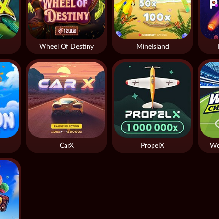
Wheel Of Destiny
MineIsland
CarX
PropelX
Wo