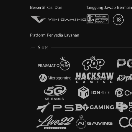
Bersertifikasi Dari
Tanggung Jawab Bermain
Platform Penyedia Layanan
Slots