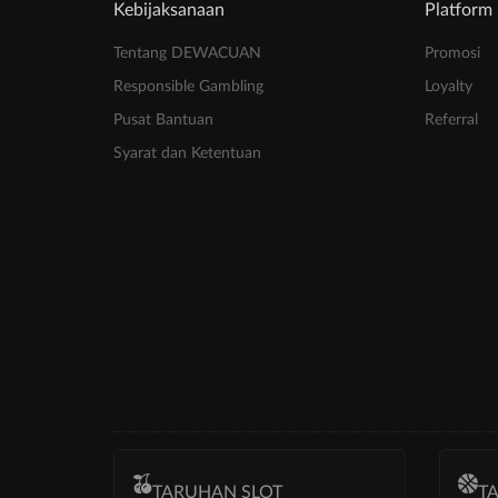
Kebijaksanaan
Platform
Tentang DEWACUAN
Promosi
Responsible Gambling
Loyalty
Pusat Bantuan
Referral
Syarat dan Ketentuan
TARUHAN SLOT
T