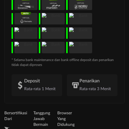
* Selama bank maintenance dan bank offline deposit dan penarikan
tidak dapat diproses
Deposit
Penarikan
Rata-rata 1 Menit
Rata-rata 3 Menit
Bersertifikasi
Tanggung
Browser
Dari
Jawab
Yang
Bermain
Didukung