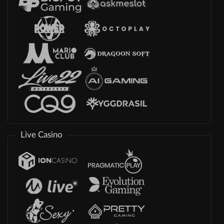
Live Casino