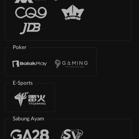
Poker
E-Sports
Sabung Ayam