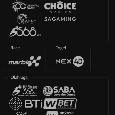
Race
Togel
Olahraga