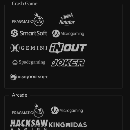
Crash Game
Arcade