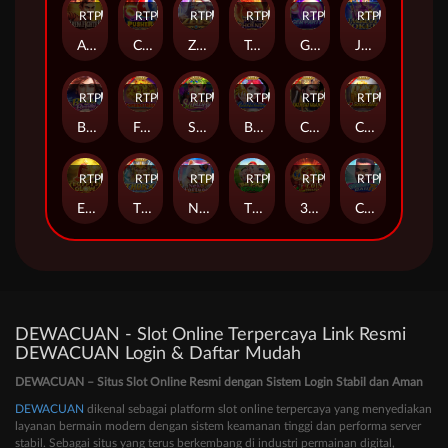
RTP
92%
RTP
84%
RTP
87%
RTP
79%
RTP
93%
RTP
95%
Arena Fighter
Crazy Pusher
Zeus
Trial of Phoenix
Gem Party
Jackpot Joker
RTP
89%
RTP
93%
RTP
83%
RTP
85%
RTP
81%
RTP
92%
Bangla Beauty
Fortune Tree
Samba
Bubble Beauty
Chin Shi Huang
Crazy Golden Bank
RTP
92%
RTP
95%
RTP
87%
RTP
94%
RTP
81%
RTP
84%
Egypt's Glow
Thor X
Neko Fortune
The Pig House
3 Coin Treasures
Cricket Sah 75
DEWACUAN - Slot Online Terpercaya Link Resmi
DEWACUAN Login & Daftar Mudah
DEWACUAN – Situs Slot Online Resmi dengan Sistem Login Stabil dan Aman
DEWACUAN
dikenal sebagai platform slot online terpercaya yang menyediakan
layanan bermain modern dengan sistem keamanan tinggi dan performa server
stabil. Sebagai situs yang terus berkembang di industri permainan digital,