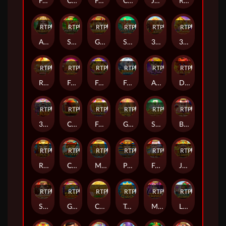
Fortune Gems 500
Clover Coins 3x3
Fortune Coins 2
Cash Coin
Jackpot Joker FEVER
ROMA X 10000
RTP
98%
RTP
96%
RTP
96%
RTP
87%
RTP
87%
RTP
89%
Aztec Priestess
Super Ace
Golden Empire
Super Ace Joker
3 Charge Buffalo
3 Coin Wild Horse
RTP
95%
RTP
96%
RTP
96%
RTP
90%
RTP
95%
RTP
84%
Roma X Deluxe
Fortune Coins
Fortune Gems 2
Fortune Monkey
Ali Baba
Devil Fire
RTP
79%
RTP
87%
RTP
98%
RTP
85%
RTP
98%
RTP
90%
3 LUCKY LION
Charge Buffalo
Fortune Gems
GOLDEN EMPIRE 2
SUPER MAHJONG
Boxing King
RTP
93%
RTP
96%
RTP
96%
RTP
83%
RTP
93%
RTP
80%
RomaX
Crazy777
Mega Ace
Pharaoh Treasure
Fengshen
Jili Caishen
RTP
80%
RTP
90%
RTP
94%
RTP
89%
RTP
81%
RTP
86%
Shanghai Beauty
Gold Rush
Coin Tree
Treasure Quest
Mayan Empire
Lucky Jaguar