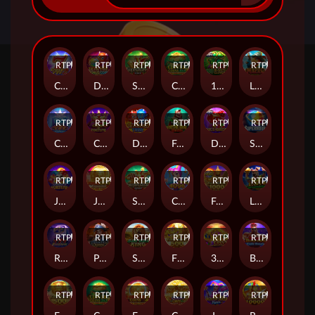
RTP
97%
RTP
82%
RTP
79%
RTP
85%
RTP
86%
RTP
83%
Crazy777 2
Devil Fire Bonu$ Coin
Super Ace 2
Clover Coins 4x4
100 Blazing Clover
Lucky Macaw
RTP
83%
RTP
91%
RTP
87%
RTP
84%
RTP
84%
RTP
79%
Crystal 777 DELUXE
Crown of Fortune
Devil Fire Twins
Fortune Hook Boom
Dice & Drop
Supernova
RTP
80%
RTP
91%
RTP
80%
RTP
96%
RTP
81%
RTP
85%
Joker's Fortune
Joker Coins Expanded
Super Ace SPEED
Circus Joker 4096
Fortune Garuda 1000
Lucky Caramelo
RTP
81%
RTP
86%
RTP
88%
RTP
85%
RTP
84%
RTP
89%
Rapid Gems 777
Pirate Queen 2
Safari King
FORTUNE GARUDA 500
3 Coin Treasures 2
Boxing King Title Match
RTP
97%
RTP
81%
RTP
96%
RTP
79%
RTP
87%
RTP
92%