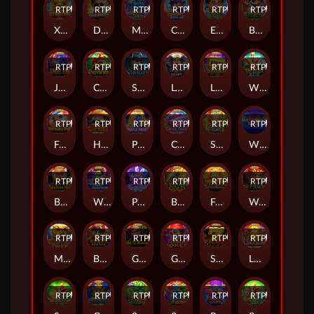
RTP
85%
RTP
83%
RTP
85%
RTP
88%
RTP
88%
RTP
92%
XiYangYang
Dabanggg
Magic Lamp
Cricket King 18
Elf Bingo
Bone Fortune
RTP
84%
RTP
86%
RTP
95%
RTP
82%
RTP
81%
RTP
95%
Jungle King
Crazy FaFaFa
Sin City
Legacy of Egypt
Lucky Goldbricks
Wild Ace
RTP
84%
RTP
86%
RTP
87%
RTP
88%
RTP
91%
RTP
88%
FortunePig
Hot Chilli
Party Night
Candy Baby
Super Rich
Witches Night
RTP
79%
RTP
88%
RTP
93%
RTP
87%
RTP
97%
RTP
92%
Bao boon chin
Wild Racer
Party Star
Book of Gold
Fortune Gems 3
War Of Dragons
RTP
80%
RTP
84%
RTP
92%
RTP
85%
RTP
95%
RTP
90%
Master Tiger
Bonus Hunter
God Of Martial
Golden Joker
SevenSevenSeven
Lucky Coming
RTP
96%
RTP
80%
RTP
83%
RTP
88%
RTP
95%
RTP
84%