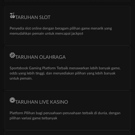
TARUHAN SLOT
Penyedia slot online dengan beragam pilihan game menarik yang
memudahkan pemain untuk mencapai jackpot
TARUHAN OLAHRAGA
Sportsbook Gaming Platform Terbaik menawarkan lebih banyak game,
odds yang lebih tinggi, dan menyediakan pilihan yang lebih banyak
untuk pemain.
TARUHAN LIVE KASINO
Platform Pilihan bagi perusahaan-perusahaan terbaik di dunia, dengan
pilihan variasi game terbanyak