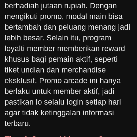
berhadiah jutaan rupiah. Dengan
mengikuti promo, modal main bisa
bertambah dan peluang menang jadi
lebih besar. Selain itu, program
loyalti member memberikan reward
khusus bagi pemain aktif, seperti
tiket undian dan merchandise
eksklusif. Promo arcade ini hanya
berlaku untuk member aktif, jadi
pastikan lo selalu login setiap hari
agar tidak ketinggalan informasi
terbaru.