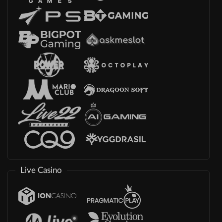
Live Casino