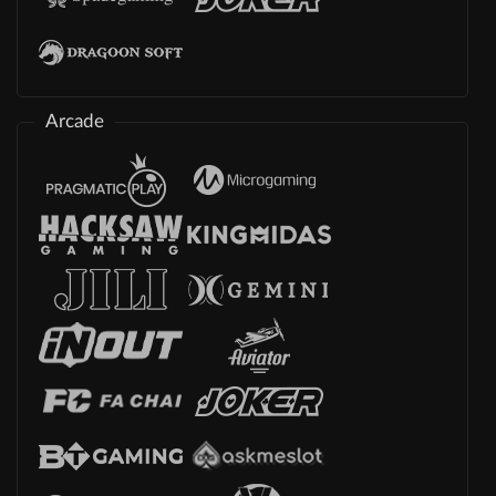
Arcade