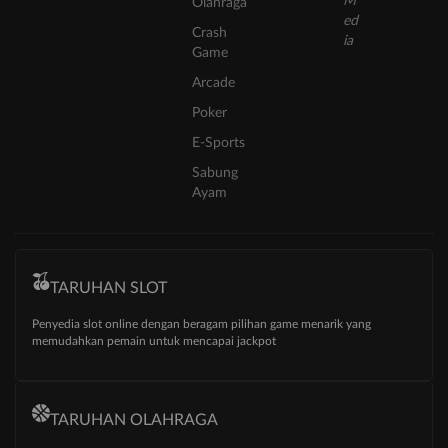
Olahraga
Crash
Game
Arcade
Poker
E-Sports
Sabung
Ayam
TARUHAN SLOT
Penyedia slot online dengan beragam pilihan game menarik yang
memudahkan pemain untuk mencapai jackpot
TARUHAN OLAHRAGA