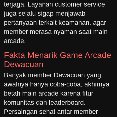
terjaga. Layanan customer service
juga selalu sigap menjawab
pertanyaan terkait keamanan, agar
member merasa nyaman saat main
arcade.
Fakta Menarik Game Arcade
Dewacuan
Banyak member Dewacuan yang
awalnya hanya coba-coba, akhirnya
betah main arcade karena fitur
komunitas dan leaderboard.
Persaingan sehat antar member