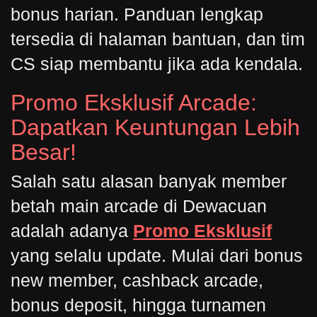
bonus harian. Panduan lengkap
tersedia di halaman bantuan, dan tim
CS siap membantu jika ada kendala.
Promo Eksklusif Arcade:
Dapatkan Keuntungan Lebih
Besar!
Salah satu alasan banyak member
betah main arcade di Dewacuan
adalah adanya
Promo Eksklusif
yang selalu update. Mulai dari bonus
new member, cashback arcade,
bonus deposit, hingga turnamen