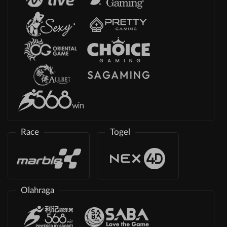
Race
Togel
Olahraga