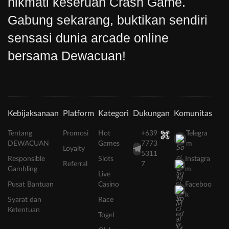
nikmati keseruan Crash Game.
Gabung sekarang, buktikan sendiri
sensasi dunia arcade online
bersama Dewacuan!
Kebijaksanaan
Platform
Kategori
Dukungan
Komunitas
Tentang
Promosi
Hot
+639
Telegra
DEWACUAN
Games
7773
m
Loyalty
5311
Responsible
Slots
Instagra
Referral
7
Gambling
m
Live
Pusat Bantuan
Casino
Faceboo
k
Syarat dan
Race
Ketentuan
Togel