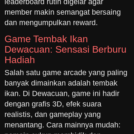
leaderboard rutin digelar agar
member makin semangat bersaing
dan mengumpulkan reward.
Game Tembak Ikan
Dewacuan: Sensasi Berburu
Hadiah
Salah satu game arcade yang paling
banyak dimainkan adalah tembak
ikan. Di Dewacuan, game ini hadir
dengan grafis 3D, efek suara
realistis, dan gameplay yang
menantang. Cara mainnya mudah: