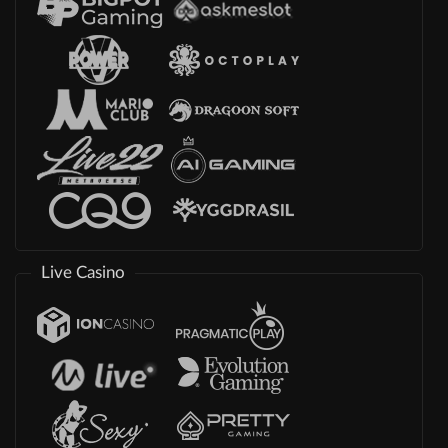
Live Casino