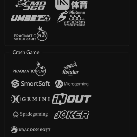
Crash Game