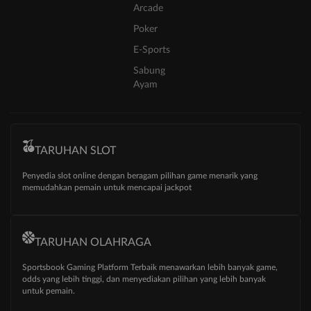
Arcade
Poker
E-Sports
Sabung
Ayam
TARUHAN SLOT
Penyedia slot online dengan beragam pilihan game menarik yang
memudahkan pemain untuk mencapai jackpot
TARUHAN OLAHRAGA
Sportsbook Gaming Platform Terbaik menawarkan lebih banyak game,
odds yang lebih tinggi, dan menyediakan pilihan yang lebih banyak
untuk pemain.