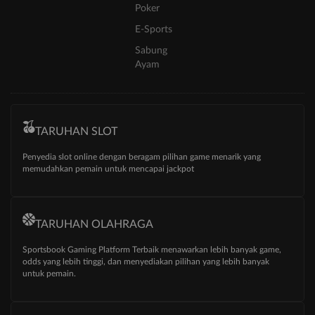
Poker
E-Sports
Sabung
Ayam
TARUHAN SLOT
Penyedia slot online dengan beragam pilihan game menarik yang
memudahkan pemain untuk mencapai jackpot
TARUHAN OLAHRAGA
Sportsbook Gaming Platform Terbaik menawarkan lebih banyak game,
odds yang lebih tinggi, dan menyediakan pilihan yang lebih banyak
untuk pemain.