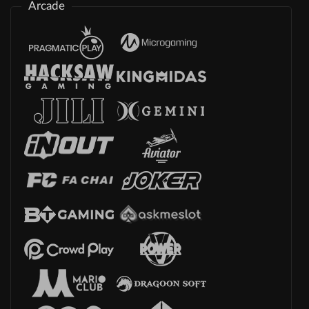
Arcade