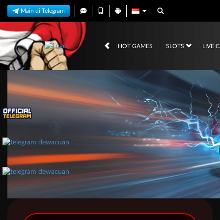
Main di Telegram
HOT GAMES
SLOTS
LIVE 