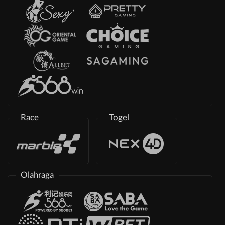
Race
Togel
Olahraga