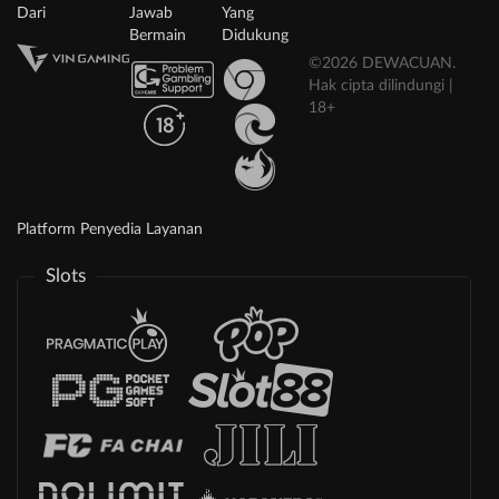
Dari
Jawab
Yang
Bermain
Didukung
©2026 DEWACUAN.
Hak cipta dilindungi |
18+
Platform Penyedia Layanan
Slots