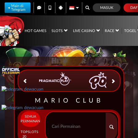
Main di
MASUK
DAF
Telegram
IDR
12,677,705,
HOT GAMES
SLOTS
LIVE CASINO
RACE
TOGEL
MARIO CLUB
SEMUA
PERMAINAN
TOP
SLOTS
20