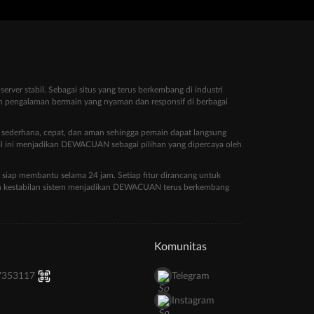
ver stabil. Sebagai situs yang terus berkembang di industri
 pengalaman bermain yang nyaman dan responsif di berbagai
 sederhana, cepat, dan aman sehingga pemain dapat langsung
Hal ini menjadikan DEWACUAN sebagai pilihan yang dipercaya oleh
 siap membantu selama 24 jam. Setiap fitur dirancang untuk
dan kestabilan sistem menjadikan DEWACUAN terus berkembang
Komunitas
7353117
Telegram
Instagram