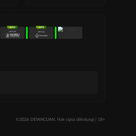
©2026 DEWACUAN. Hak cipta dilindungi | 18+