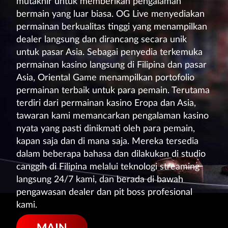
mutakhir untuk memberikan pengalaman
bermain yang luar biasa. OG Live menyediakan
permainan berkualitas tinggi yang menampilkan
dealer langsung dan dirancang secara unik
untuk pasar Asia. Sebagai penyedia terkemuka
permainan kasino langsung di Filipina dan pasar
Asia, Oriental Game menampilkan portofolio
permainan terbaik untuk para pemain. Terutama
terdiri dari permainan kasino Eropa dan Asia,
tawaran kami memancarkan pengalaman kasino
nyata yang pasti dinikmati oleh para pemain,
kapan saja dan di mana saja. Mereka tersedia
dalam beberapa bahasa dan dilakukan di studio
canggih di Filipina melalui teknologi streaming
langsung 24/7 kami, dan berada di bawah
pengawasan dealer dan pit boss profesional
kami.
MAIN