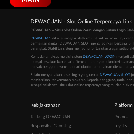
DEWACUAN - Slot Online Terpercaya Lin
DEWACUAN – Situs Slot Online Resmi dengan Sistem Login Stab
DEWACUAN
dikenal sebagai platform slot online terpercaya yan
permainan digital, DEWACUAN SLOT menghadirkan berbagai pilih
perangkat. Stabilitas sistem menjadi prioritas utama agar setiap a
Kemudahan akses melalui sistem
DEWACUAN LOGIN
menjadi sal
mengakses akun kapan saja. Dengan dukungan teknologi keamanan 
banyak pengguna yang mencari platform permainan digital dengan 
Selain menyediakan akses login yang cepat,
DEWACUAN SLOT
ju
memberikan kenyamanan maksimal kepada pengguna, mulai dari p
sebagai salah satu situs slot online terpercaya yang mudah diak
Kebijaksanaan
Platform
Tentang DEWACUAN
Promosi
Responsible Gambling
Loyalty