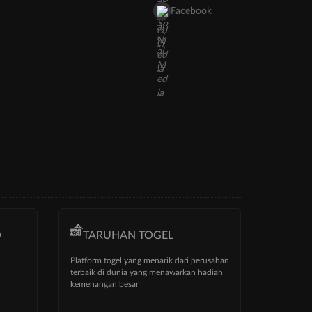
Facebook
O
TARUHAN TOGEL
Platform togel yang menarik dari perusahan
terbaik di dunia yang menawarkan hadiah
kemenangan besar