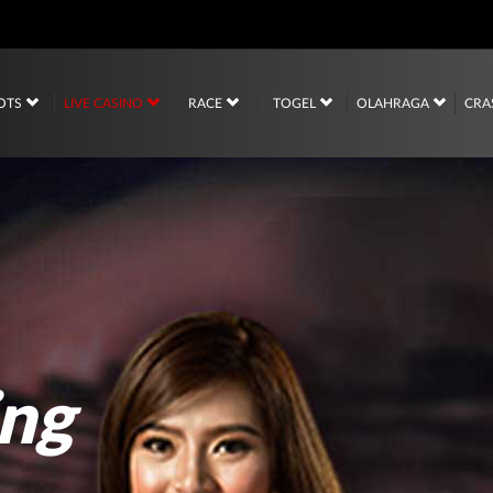
OTS
LIVE CASINO
RACE
TOGEL
OLAHRAGA
CRA
ing