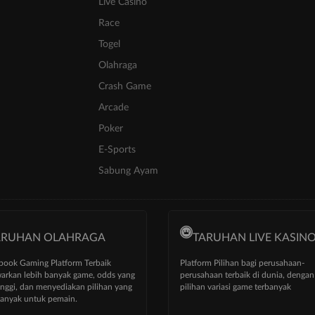
Live Casino
Race
Togel
Olahraga
Crash Game
Arcade
Poker
E-Sports
Sabung Ayam
ARUHAN OLAHRAGA
TARUHAN LIVE KASIN
book Gaming Platform Terbaik
Platform Pilihan bagi perusahaan-
rkan lebih banyak game, odds yang
perusahaan terbaik di dunia, dengan
tinggi, dan menyediakan pilihan yang
pilihan variasi game terbanyak
banyak untuk pemain.