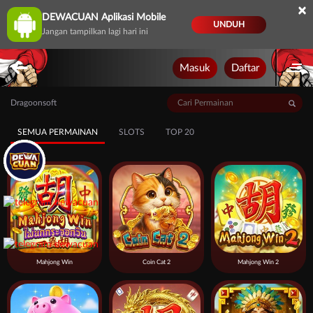
×
DEWACUAN Aplikasi Mobile
UNDUH
Jangan tampilkan lagi hari ini
Masuk
Daftar
Dragoonsoft
SEMUA PERMAINAN
SLOTS
TOP 20
Mahjong Win
Coin Cat 2
Mahjong Win 2