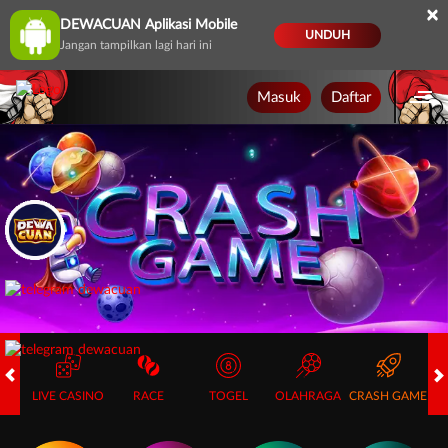
×
DEWACUAN Aplikasi Mobile
UNDUH
Jangan tampilkan lagi hari ini
Masuk
Daftar
S
LIVE CASINO
RACE
TOGEL
OLAHRAGA
CRASH GAME