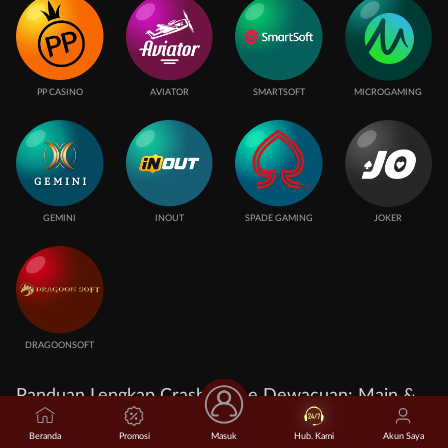
PP CASINO
AVIATOR
SMARTSOFT
MICROGAMING
GEMINI
INOUT
SPADE GAMING
JOKER
DRAGOONSOFT
Panduan Lengkap Crash Game Dewacuan: Main &
Menang Tiap Hari!
Beranda
Promosi
Masuk
Hub. Kami
Akun Saya