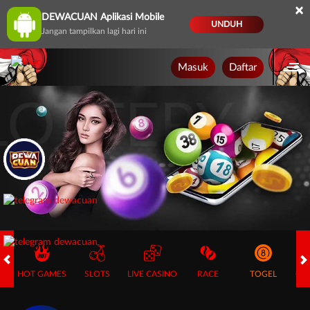
×
DEWACUAN Aplikasi Mobile
UNDUH
Jangan tampilkan lagi hari ini
Masuk
Daftar
HOT GAMES
SLOTS
LIVE CASINO
RACE
TOGEL
OL