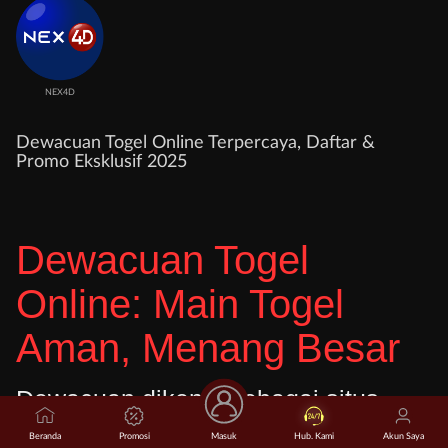
NEX4D
Dewacuan Togel Online Terpercaya, Daftar &
Promo Eksklusif 2025
Dewacuan Togel
Online: Main Togel
Aman, Menang Besar
Dewacuan dikenal sebagai situs
Togel
terpercaya yang menawarkan
Beranda
Promosi
Masuk
Hub. Kami
Akun Saya