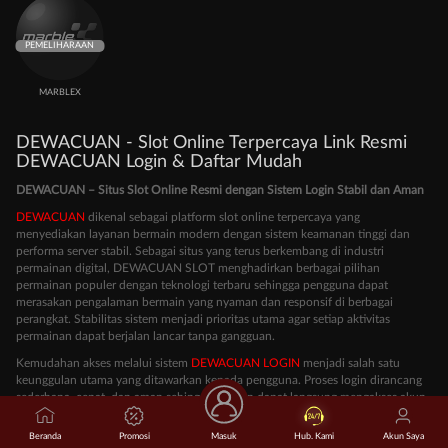
MARBLEX
DEWACUAN - Slot Online Terpercaya Link Resmi
DEWACUAN Login & Daftar Mudah
DEWACUAN – Situs Slot Online Resmi dengan Sistem Login Stabil dan Aman
DEWACUAN
dikenal sebagai platform slot online terpercaya yang
menyediakan layanan bermain modern dengan sistem keamanan tinggi dan
performa server stabil. Sebagai situs yang terus berkembang di industri
permainan digital, DEWACUAN SLOT menghadirkan berbagai pilihan
permainan populer dengan teknologi terbaru sehingga pengguna dapat
merasakan pengalaman bermain yang nyaman dan responsif di berbagai
perangkat. Stabilitas sistem menjadi prioritas utama agar setiap aktivitas
permainan dapat berjalan lancar tanpa gangguan.
Kemudahan akses melalui sistem
DEWACUAN LOGIN
menjadi salah satu
keunggulan utama yang ditawarkan kepada pengguna. Proses login dirancang
sederhana, cepat, dan aman sehingga pemain dapat langsung mengakses akun
kapan saja. Dengan dukungan teknologi keamanan yang terus diperbarui,
perlindungan data pengguna tetap terjaga secara optimal. Hal ini menjadikan
Beranda
Promosi
Masuk
Hub. Kami
Akun Saya
DEWACUAN sebagai pilihan yang dipercaya oleh banyak pengguna yang