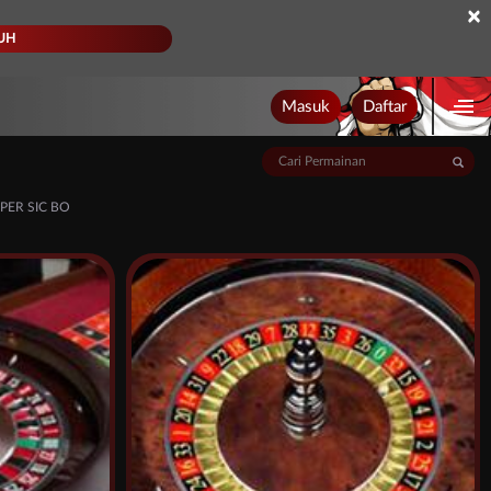
×
UH
Masuk
Daftar
PER SIC BO