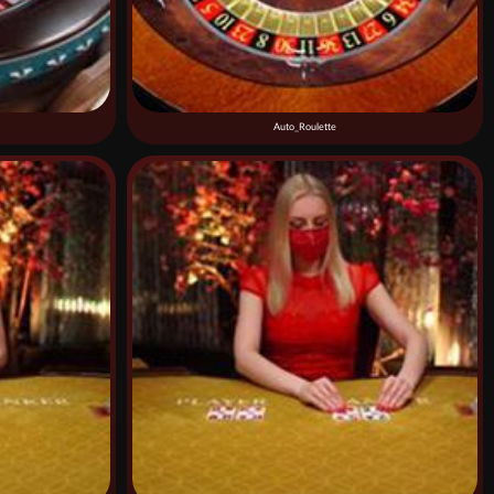
Auto_Roulette